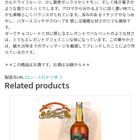
カルドライフルーツ、少し葉巻ボックスやシナモン、そして焼き菓子の
ような香りにうっ とりします。アロマから分かるように深く濃い味でし
かも素晴らしくバランスがとれています。深みのあるイチジクやなつめ
やし、バタースコッチやクローブを 感じる複雑な甘さがとても美味で
す。
ダークチョコレートと共に感じるエレガントでベルベットのような甘さ
は、とてもエレガントでフェミニンな味になっています。この華やかさ
は、最大20年までのヴィンテージを厳選してブレンドしたことにより作
らているのです。
＊＊この商品はお酒です。お酒は20歳から＊＊
製造元URL:
ロン・ミロナリオ ソ
Related products