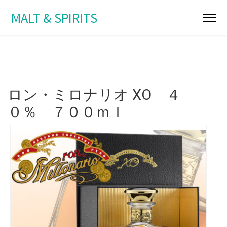
MALT & SPIRITS
ロン・ミロナリオ XO ４
０％ ７００ｍｌ