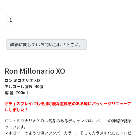
カートに入れる
詳細に関してはお問い合わせ下さい。
Ron Millonario XO
ロン ミロナリオ XO
アルコール度数: 40度
容 量: 700ml
◎ディスプレイにも使用可能な重厚感のある箱にパッケージリニューア
ルしました！
ロン・ミロナリオＸＯは気品のあるデキャンタは、ペルーの神秘が詰ま
っています。
マホガニーのような深いアンバーカラー、そしてカラメル化したトロピ