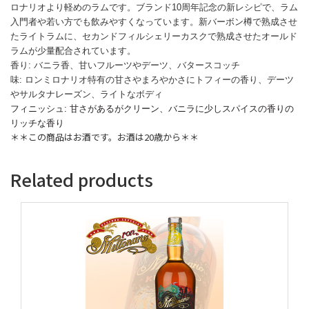
ロナリオより軽めのラムです。ブランド
10
周年記念の新レシピで、ラム
入門者や若い方でも飲みやすくなっています。
新バーボン樽で熟成させ
たライトラムに、セカンドフィルシェリーカスクで熟成させたオールド
ラムが少量配合されています。
香り
:
バニラ香、甘いフルーツやデーツ、バタースコッチ
味
:
ロンミロナリオ特有の甘さやまろやかさにトフィーの香り、デーツ
やサルタナレーズン、ライトなボディ
フィニッシュ
:
甘さがあるがクリーン、バニラに少しスパイスの香りの
リッチな香り
＊＊この商品はお酒です。お酒は20歳から＊＊
Related products