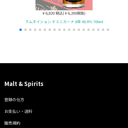
¥ 6,820 税込( ¥ 6,200税抜)
ラムネイション ドミニカーナ 8年 40.9％ 700ml
トリ
Malt & Spirits
登録の仕方
お支払い・送料
販売規約