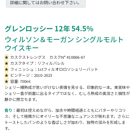
詳細に関してはお問い合わせ下さい。
グレンロッシー
12
年
54.5
％
ウィルソン＆モーガン シングルモルト
ウイスキー
★
カスクストレングス カスクN° #10866-67
★
カスクタイプ：リフィルバレル
★
フィニッシュ：1stフィルオロロソシェリーバット
★
ビンテージ：2010-2023
★
容量: 700ml
シェリー樽熟成が思いがけない表情を見せる、印象的な一本。果実味や
シェリー香が前面に出るタイプではなく、むしろ熟成の奥深さと個性が
静かに際立ちます。
香り：
最初は控えめながら、加水や時間経過とともにバターやリコリ
ス、そして極微かにオイリーな不思議なニュアンスが現れます。さらに
トーストしたパンのような香ばしさが加わり、独特の深みを形成しま
す。