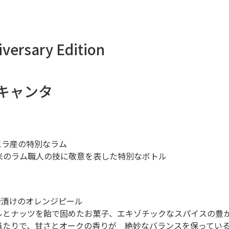
versary Edition
デキャンタ
ズエラ産の特別なラム
南米のラム職人の技に敬意を表した特別なボトル
糖漬けのオレンジピール
ルとナッツを飴で固めたお菓子、エキゾチックなスパイスの豊
当たりで、甘さとオークの香りが 絶妙なバランスを保ってい