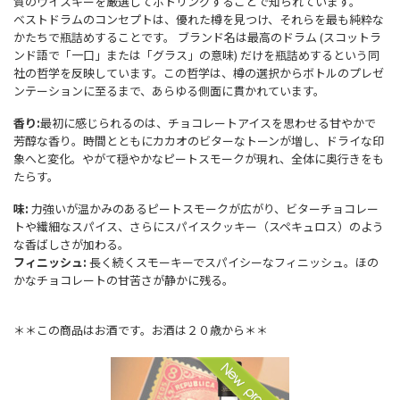
質のウイスキーを厳選してボトリングすることで知られています。
ベストドラムのコンセプトは、優れた樽を見つけ、それらを最も純粋な
かたちで瓶詰めすることです。 ブランド名は最高のドラム (スコットラ
ンド語で「一口」または「グラス」の意味) だけを瓶詰めするという同
社の哲学を反映しています。この哲学は、樽の選択からボトルのプレゼ
ンテーションに至るまで、あらゆる側面に貫かれています。
香り:
最初に感じられるのは、チョコレートアイスを思わせる甘やかで
芳醇な香り。時間とともにカカオのビターなトーンが増し、ドライな印
象へと変化。やがて穏やかなピートスモークが現れ、全体に奥行きをも
たらす。
味:
力強いが温かみのあるピートスモークが広がり、ビターチョコレー
トや繊細なスパイス、さらにスパイスクッキー（スペキュロス）のよう
な香ばしさが加わる。
フィニッシュ:
長く続くスモーキーでスパイシーなフィニッシュ。ほの
かなチョコレートの甘苦さが静かに残る。
＊＊この商品はお酒です。お酒は２０歳から＊＊